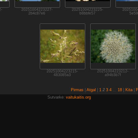
-
20251004223227-
20251004223225-
2025100
2b4c87e6
b8bbfe57
5e59
20251004223215-
20251004223212-
483085a3
a94b3b7f
Pirmas
|
Atgal
|
1
2
3
4
...
18
|
Kita
|
P
Sutvarkė:
vaitukaitis.org