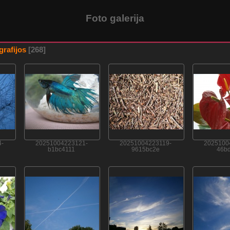
Foto galerija
grafijos
[268]
-
20251004223121-
20251004223119-
2025100
b1bc4111
9615bc2e
46bd