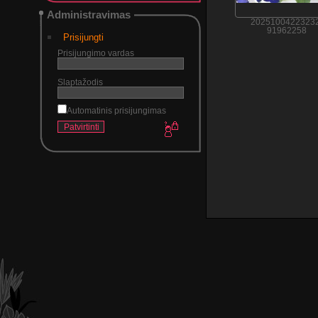
Administravimas
20251004223232
91962258
Prisijungti
Prisijungimo vardas
Slaptažodis
Automatinis prisijungimas