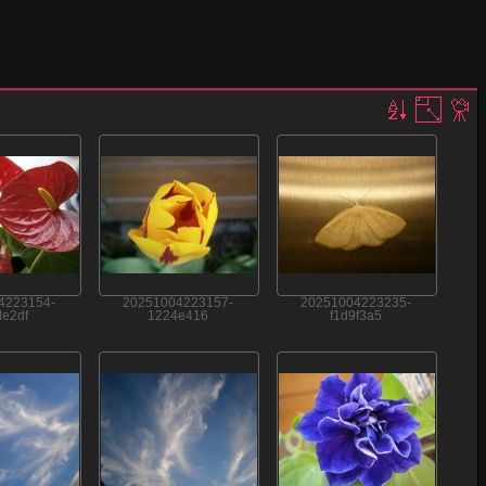
4223154-
20251004223157-
20251004223235-
e2df
1224e416
f1d9f3a5