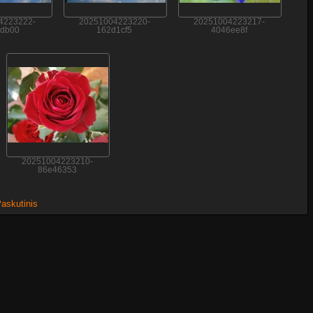
4223222-
20251004223220-
20251004223217-
db00
162d1cf5
4046ee8f
20251004223210-
86e46353
askutinis