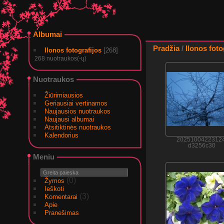
Albumai
Pradžia
/
Ilonos foto
Ilonos fotografijos
[268]
268 nuotraukos(-ų)
Nuotraukos
Žiūrimiausios
Geriausiai vertinamos
Naujausios nuotraukos
Naujausi albumai
Atsitiktinės nuotraukos
Kalendorius
20251004223124
d3256c30
Meniu
(0)
Žymos
Ieškoti
(3)
Komentarai
Apie
Pranešimas