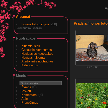
F
Albumai
Pradžia
/
Ilonos foto
Ilonos fotografijos
[268]
268 nuotraukos(-ų)
Nuotraukos
Žiūrimiausios
Geriausiai vertinamos
Naujausios nuotraukos
Naujausi albumai
Atsitiktinės nuotraukos
Kalendorius
DSCF0613
Meniu
(0)
Žymos
Ieškoti
(3)
Komentarai
Apie
Pranešimas