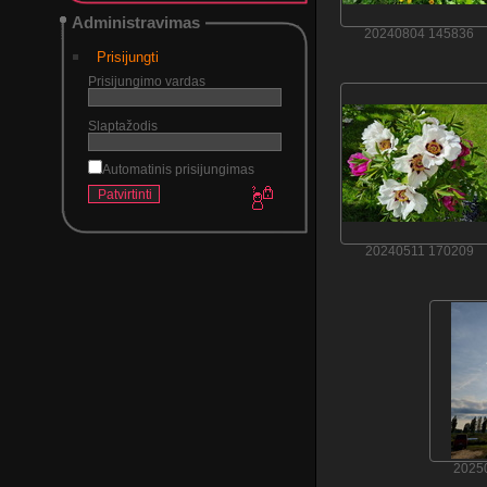
Administravimas
20240804 145836
Prisijungti
Prisijungimo vardas
Slaptažodis
Automatinis prisijungimas
20240511 170209
2025