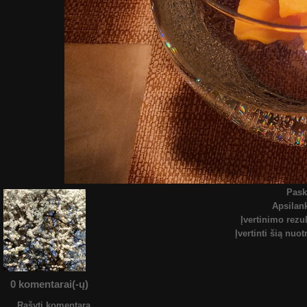
Pask
Apsila
Įvertinimo rezul
Įvertinti šią nuo
0 komentarai(-ų)
Rašyti komentarą