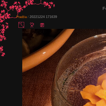
F
20221224 171639
Pradžia
/