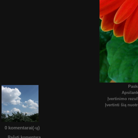
Pask
Apsilan
Įvertinimo rezul
Įvertinti šią nuot
0 komentarai(-ų)
Rašyti komentarą