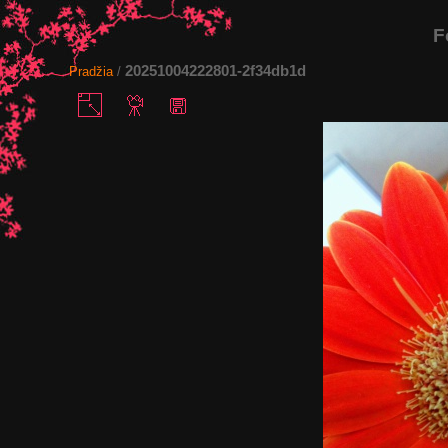
F
20251004222801-2f34db1d
Pradžia
/