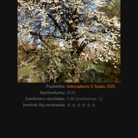
Paskelbta
Sekmadienis 5 Spalis 2025
Apsilankymų
3124
Įvertinimo rezultatas
4.46
(Įvertinimas: 1)
Įvertinti šią nuotrauką