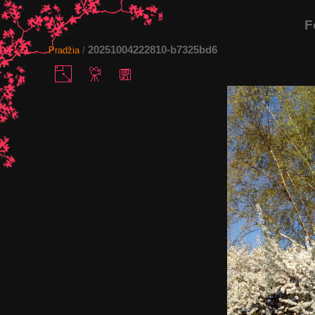
F
20251004222810-b7325bd6
Pradžia
/