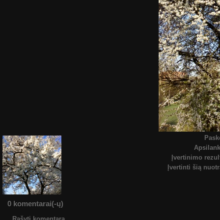
Pask
Apsilan
Įvertinimo rezul
Įvertinti šią nuot
0 komentarai(-ų)
Rašyti komentarą