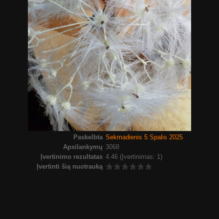
Paskelbta
Sekmadienis 5 Spalis 2025
Apsilankymų
3068
Įvertinimo rezultatas
4.46
(Įvertinimas: 1)
Įvertinti šią nuotrauką