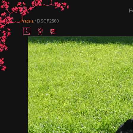
F
DSCF2560
Pradžia
/