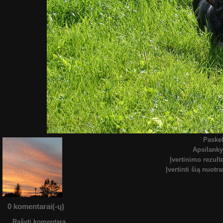
Paskel
Apsilank
Įvertinimo rezult
Įvertinti šią nuotr
0 komentarai(-ų)
Rašyti komentarą