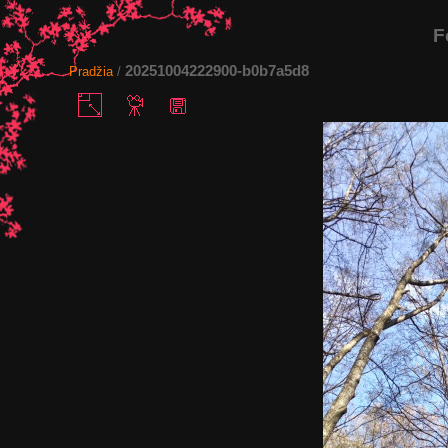
F
20251004222900-b0b7a5d8
Pradžia
/