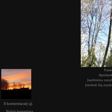
Pask
Apsilan
Įvertinimo rezul
Įvertinti šią nuot
0 komentarai(-ų)
Rašyti komentarą