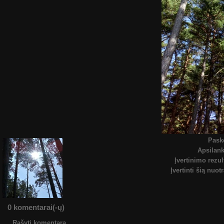
Pask
Apsilan
Įvertinimo rezul
Įvertinti šią nuot
0 komentarai(-ų)
Rašyti komentarą