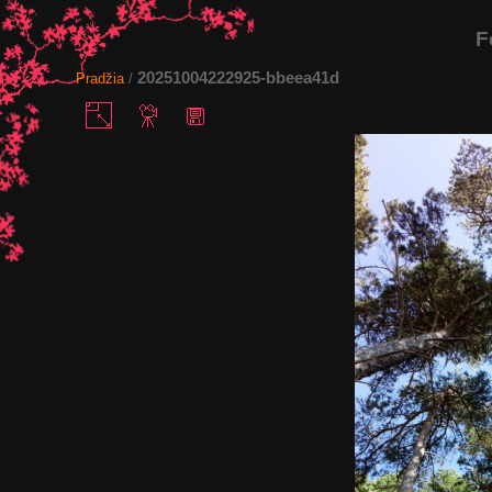
F
20251004222925-bbeea41d
Pradžia
/