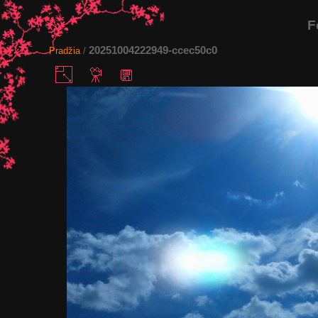
F
20251004222949-ccec50c0
Pradžia
/