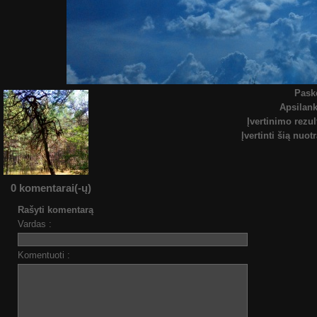
Pask
Apsilan
Įvertinimo rezul
Įvertinti šią nuot
0 komentarai(-ų)
Rašyti komentarą
Vardas :
Komentuoti :