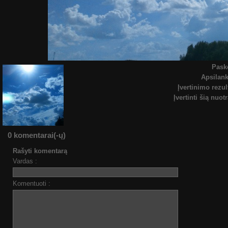
Pask
Apsilan
Įvertinimo rezul
Įvertinti šią nuot
0 komentarai(-ų)
Rašyti komentarą
Vardas :
Komentuoti :