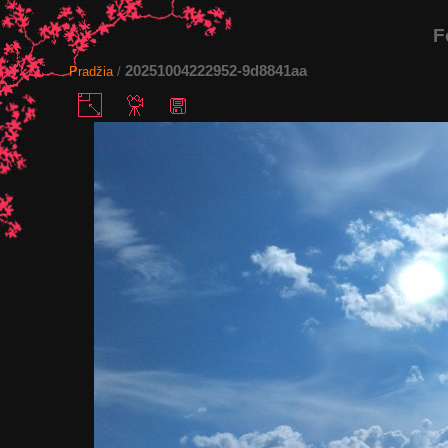
F
20251004222952-9d8841aa
Pradžia
/