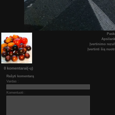
Pask
Apsilan
Įvertinimo rezul
Įvertinti šią nuot
0 komentarai(-ų)
Rašyti komentarą
Vardas :
Komentuoti :