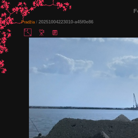
F
20251004223010-a45f0e86
Pradžia
/