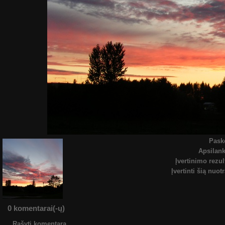
Pask
Apsilan
Įvertinimo rezul
Įvertinti šią nuot
0 komentarai(-ų)
Rašyti komentarą