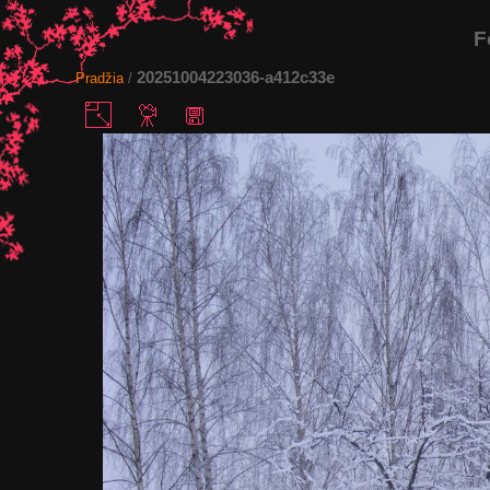
F
20251004223036-a412c33e
Pradžia
/