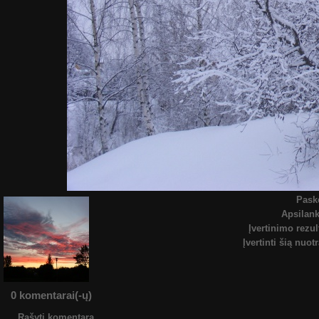
Pask
Apsilan
Įvertinimo rezul
Įvertinti šią nuot
0 komentarai(-ų)
Rašyti komentarą