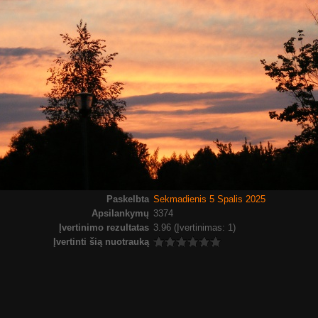
Paskelbta
Sekmadienis 5 Spalis 2025
Apsilankymų
3374
Įvertinimo rezultatas
3.96
(Įvertinimas: 1)
Įvertinti šią nuotrauką