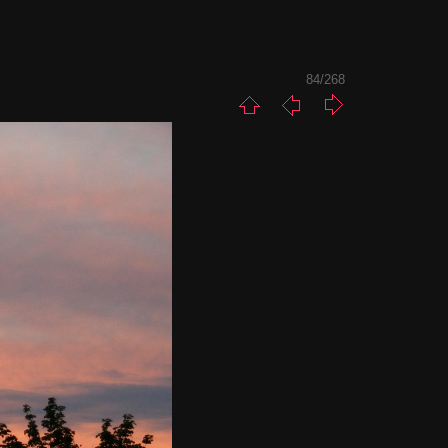
84/268