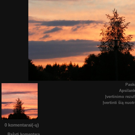
Pask
Apsilan
Įvertinimo rezul
Įvertinti šią nuot
0 komentarai(-ų)
Rašyti komentarą