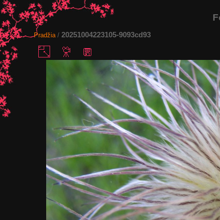
F
20251004223105-9093cd93
Pradžia
/