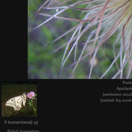
Pask
Apsilan
Įvertinimo rezul
Įvertinti šią nuot
0 komentarai(-ų)
Rašyti komentarą