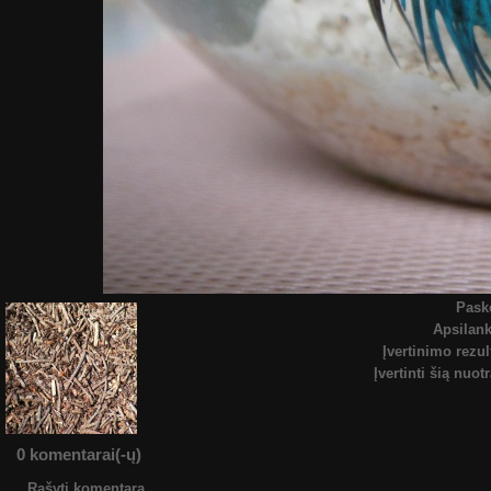
Pask
Apsilan
Įvertinimo rezul
Įvertinti šią nuot
0 komentarai(-ų)
Rašyti komentarą