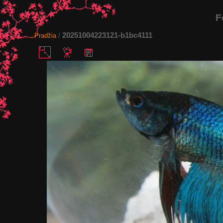
F
20251004223121-b1bc4111
Pradžia
/