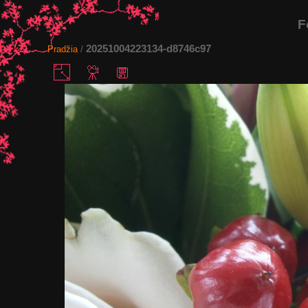
F
20251004223134-d8746c97
Pradžia
/