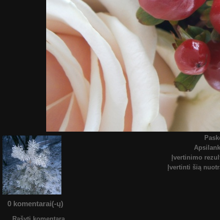
Pask
Apsilan
Įvertinimo rezul
Įvertinti šią nuot
0 komentarai(-ų)
Rašyti komentarą