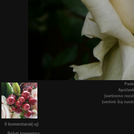
Pask
Apsilan
Įvertinimo rezul
Įvertinti šią nuot
0 komentarai(-ų)
Rašyti komentarą