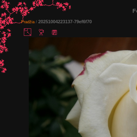
F
20251004223137-79ef6f70
Pradžia
/