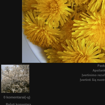
Pask
Apsilan
Įvertinimo rezul
Įvertinti šią nuot
0 komentarai(-ų)
Rašyti komentarą