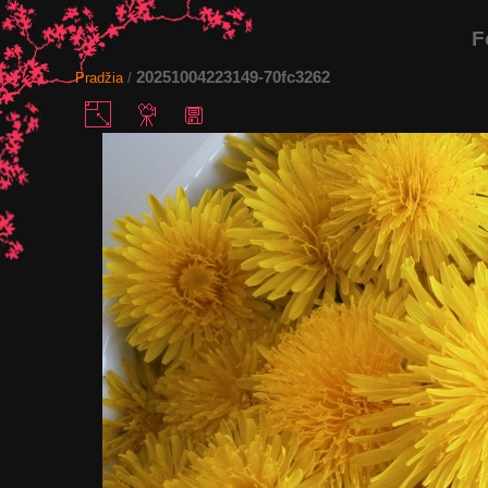
F
20251004223149-70fc3262
Pradžia
/