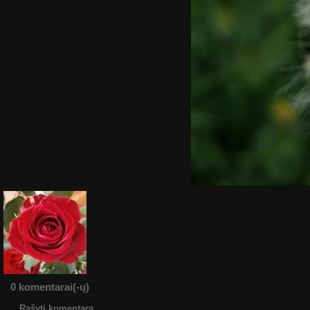
0 komentarai(-ų)
Rašyti komentarą