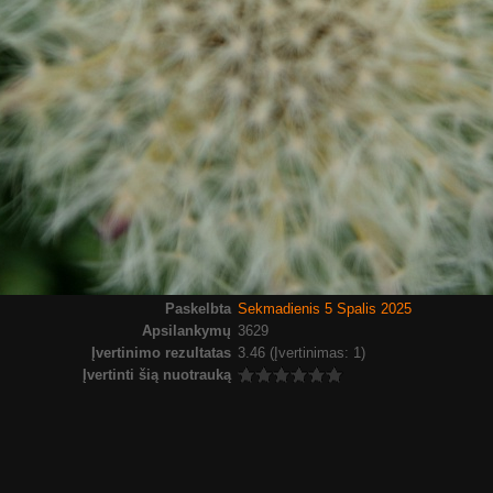
Paskelbta
Sekmadienis 5 Spalis 2025
Apsilankymų
3629
Įvertinimo rezultatas
3.46
(Įvertinimas: 1)
Įvertinti šią nuotrauką