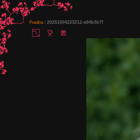
20251004223212-a94b3b7f
Pradžia
/