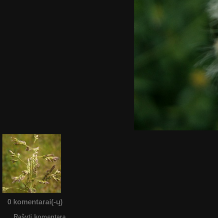
0 komentarai(-ų)
Rašyti komentarą