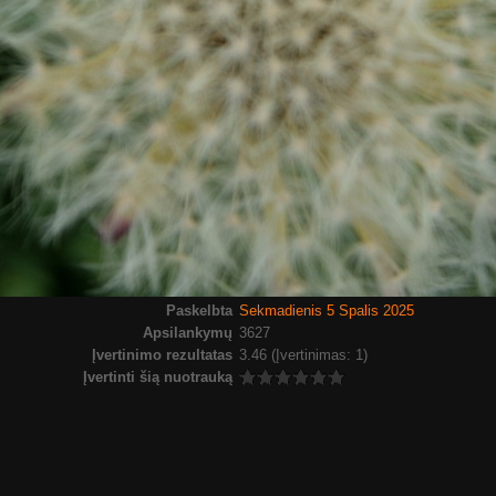
Paskelbta
Sekmadienis 5 Spalis 2025
Apsilankymų
3627
Įvertinimo rezultatas
3.46
(Įvertinimas: 1)
Įvertinti šią nuotrauką