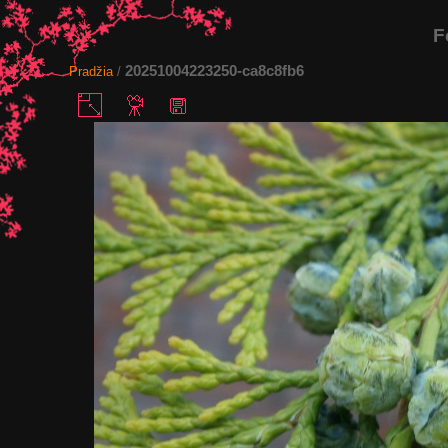
F
20251004223250-ca8c8fb6
Pradžia
/