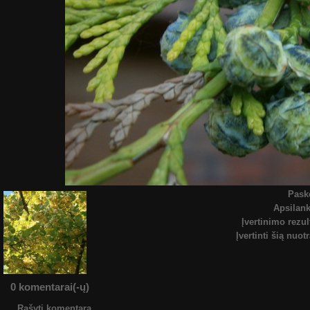
Pask
Apsilan
Įvertinimo rezul
Įvertinti šią nuot
0 komentarai(-ų)
Rašyti komentarą