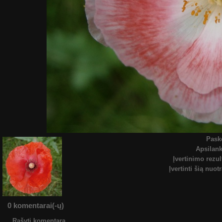
Pask
Apsilan
Įvertinimo rezul
Įvertinti šią nuot
0 komentarai(-ų)
Rašyti komentarą