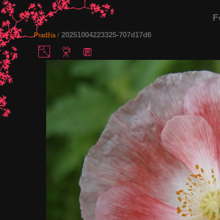
F
20251004223325-707d17d6
Pradžia
/