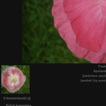
Pask
Apsilan
Įvertinimo rezul
Įvertinti šią nuot
0 komentarai(-ų)
Rašyti komentarą