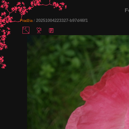
F
20251004223327-b97d46f1
Pradžia
/