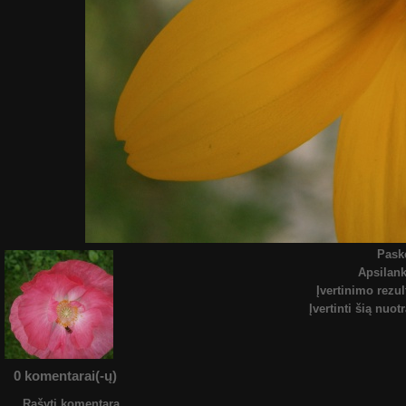
Pask
Apsilan
Įvertinimo rezul
Įvertinti šią nuot
0 komentarai(-ų)
Rašyti komentarą