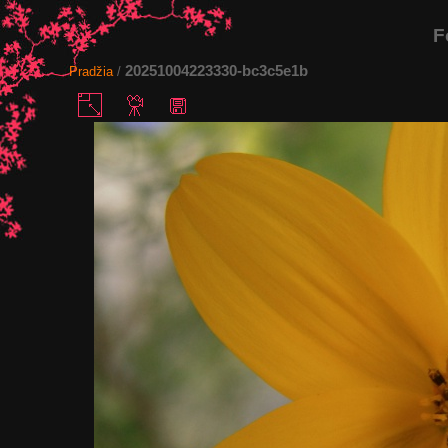
F
20251004223330-bc3c5e1b
Pradžia
/