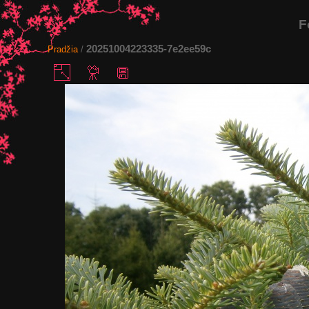
F
20251004223335-7e2ee59c
Pradžia
/