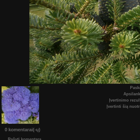
Pask
Apsilan
Įvertinimo rezul
Įvertinti šią nuot
0 komentarai(-ų)
Rašyti komentarą