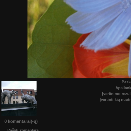
Pask
Apsilan
Įvertinimo rezul
Įvertinti šią nuot
0 komentarai(-ų)
Rašyti komentarą