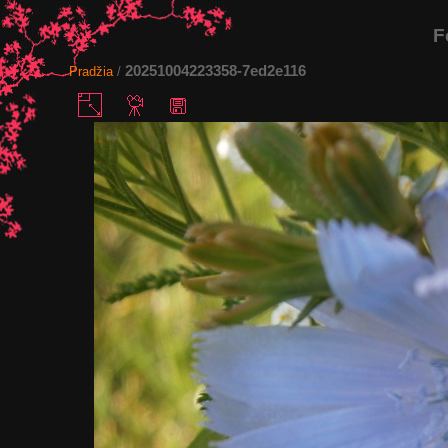
F
20251004223358-7ed2e116
Pradžia
/