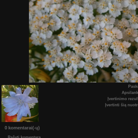
Pask
Apsilan
Įvertinimo rezul
Įvertinti šią nuot
0 komentarai(-ų)
Rašyti komentarą