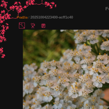
F
20251004223400-acff1c40
Pradžia
/