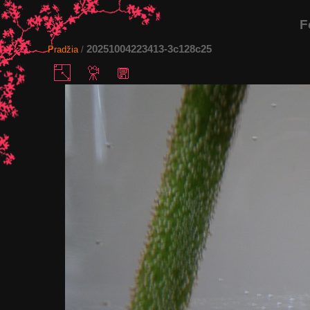
F
20251004223413-3c128c25
Pradžia
/