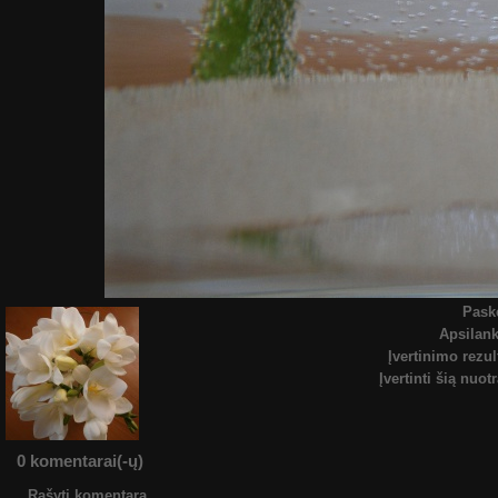
Pask
Apsilan
Įvertinimo rezul
Įvertinti šią nuot
0 komentarai(-ų)
Rašyti komentarą