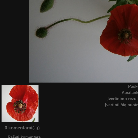
Pask
Apsilan
Įvertinimo rezul
Įvertinti šią nuot
0 komentarai(-ų)
Rašyti komentarą