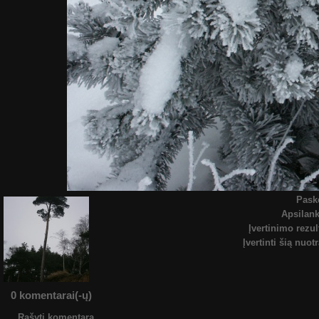
Pask
Apsilan
Įvertinimo rezul
Įvertinti šią nuot
0 komentarai(-ų)
Rašyti komentarą