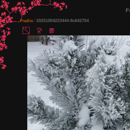
F
20251004223444-8c642754
Pradžia
/