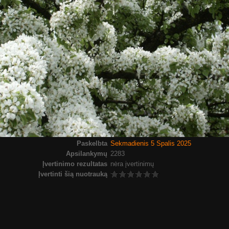
Paskelbta
Sekmadienis 5 Spalis 2025
Apsilankymų
2283
Įvertinimo rezultatas
nėra įvertinimų
Įvertinti šią nuotrauką