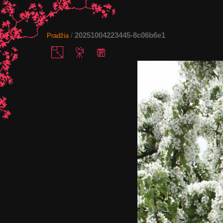
20251004223445-8c06b6e1
Pradžia
/