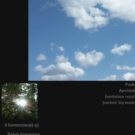
Pask
Apsilan
Įvertinimo rezul
Įvertinti šią nuot
0 komentarai(-ų)
Rašyti komentarą