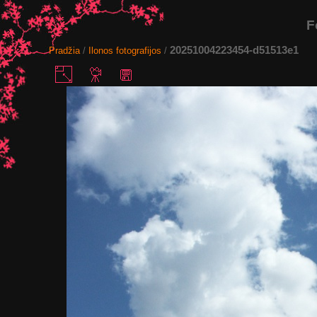
F
20251004223454-d51513e1
Pradžia
/
Ilonos fotografijos
/