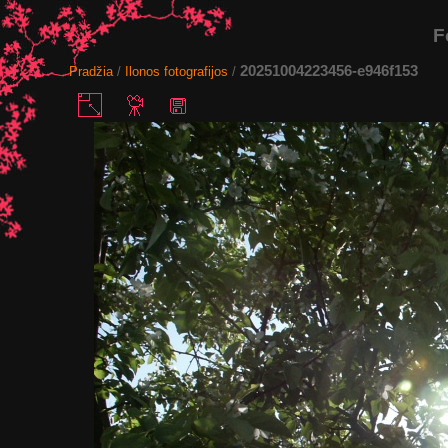
F
20251004223456-e946f153
Pradžia
/
Ilonos fotografijos
/