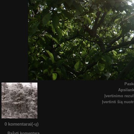
Pask
Apsilan
Įvertinimo rezul
Įvertinti šią nuot
0 komentarai(-ų)
Rašyti komentarą