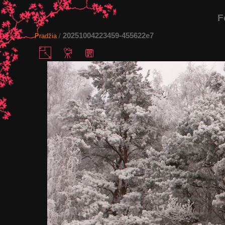
F
20251004223459-455622e7
Pradžia
/