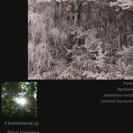
Pask
Apsilan
Įvertinimo rezul
Įvertinti šią nuot
0 komentarai(-ų)
Rašyti komentarą