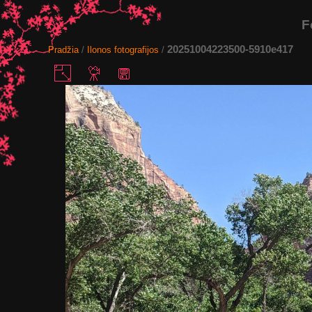
F
20251004223500-5910e417
Pradžia
/
Ilonos fotografijos
/