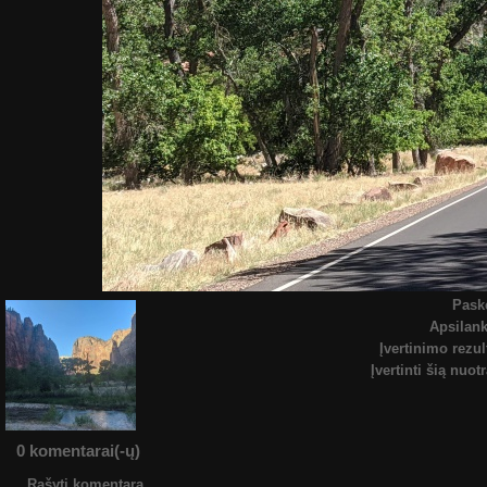
Pask
Apsilan
Įvertinimo rezul
Įvertinti šią nuot
0 komentarai(-ų)
Rašyti komentarą