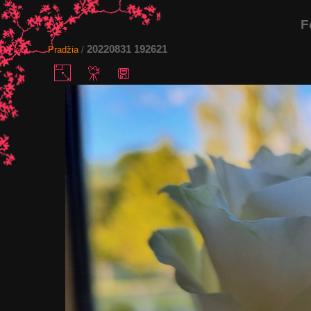
F
20220831 192621
Pradžia
/