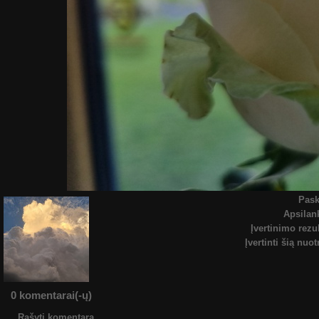
Pask
Apsila
Įvertinimo rezu
Įvertinti šią nuo
0 komentarai(-ų)
Rašyti komentarą