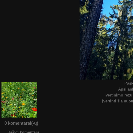
Pask
Apsila
Įvertinimo rezu
Įvertinti šią nuo
0 komentarai(-ų)
Rašyti komentarą