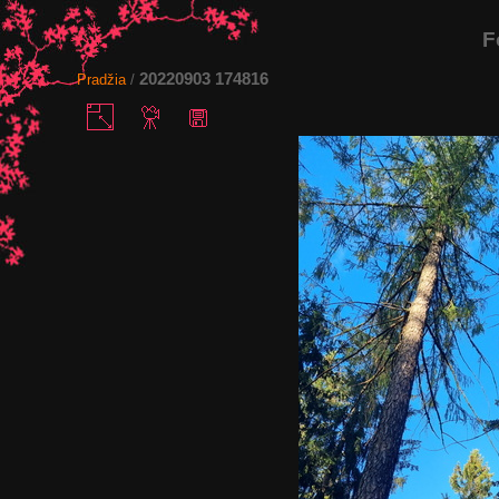
F
20220903 174816
Pradžia
/