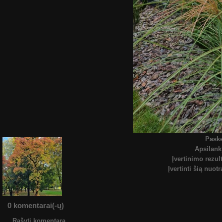
Paske
Apsilan
Įvertinimo rezul
Įvertinti šią nuot
0 komentarai(-ų)
Rašyti komentarą