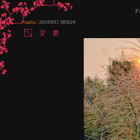
F
20240917 083624
Pradžia
/