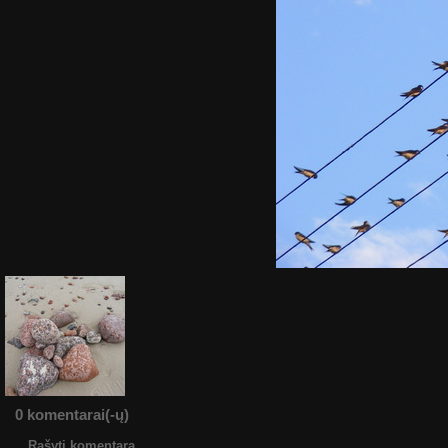
0 komentarai(-ų)
Rašyti komentarą