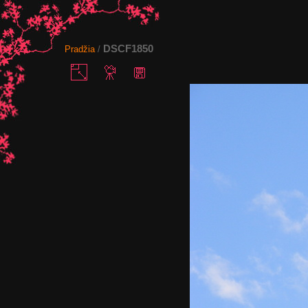
DSCF1850
Pradžia
/