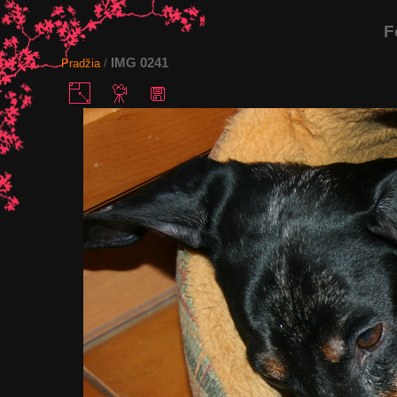
F
IMG 0241
Pradžia
/