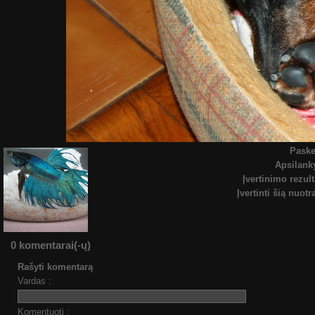
Paske
Apsilan
Įvertinimo rezult
Įvertinti šią nuot
0 komentarai(-ų)
Rašyti komentarą
Vardas :
Komentuoti :