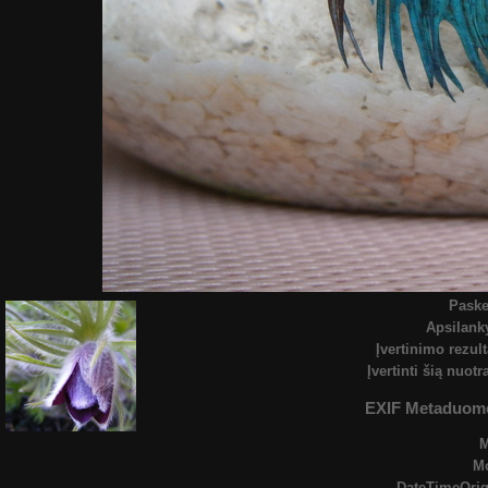
Paske
Apsilan
Įvertinimo rezult
Įvertinti šią nuot
EXIF Metaduom
M
DateTimeOrig