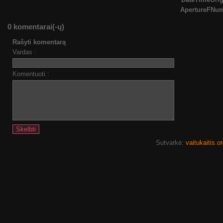
ApertureFNu
0 komentarai(-ų)
Rašyti komentarą
Vardas :
Komentuoti :
Sutvarkė:
vaitukaitis.o