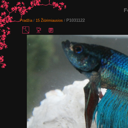
F
P1031122
Pradžia
/
15 Žiūrimiausios
/