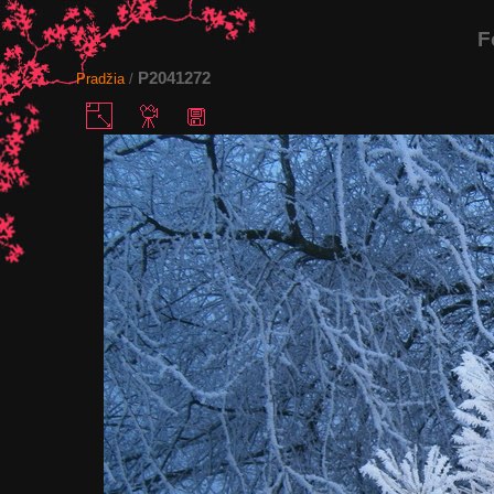
F
P2041272
Pradžia
/