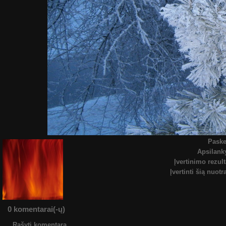
Paske
Apsilan
Įvertinimo rezult
Įvertinti šią nuot
0 komentarai(-ų)
Rašyti komentarą