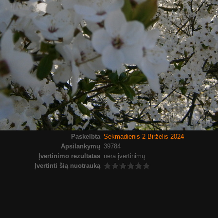
Paskelbta
Sekmadienis 2 Birželis 2024
Apsilankymų
39784
Įvertinimo rezultatas
nėra įvertinimų
Įvertinti šią nuotrauką