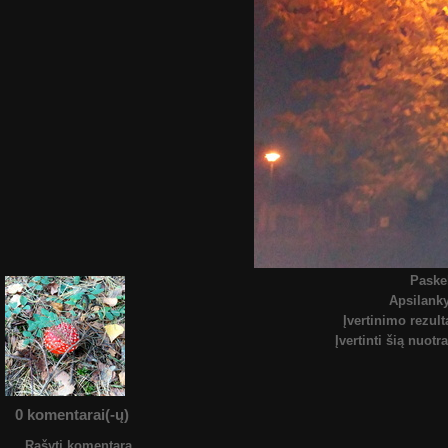
Paske
Apsilan
Įvertinimo rezult
Įvertinti šią nuotr
0 komentarai(-ų)
Rašyti komentarą