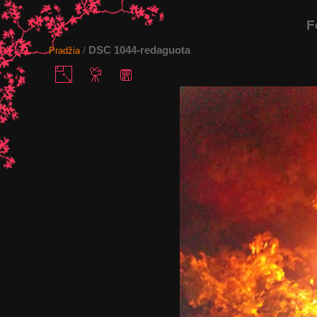
F
DSC 1044-redaguota
Pradžia
/