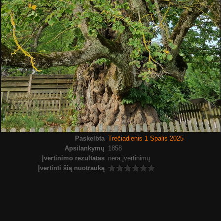
Paskelbta
Trečiadienis 1 Spalis 2025
Apsilankymų
1858
Įvertinimo rezultatas
nėra įvertinimų
Įvertinti šią nuotrauką