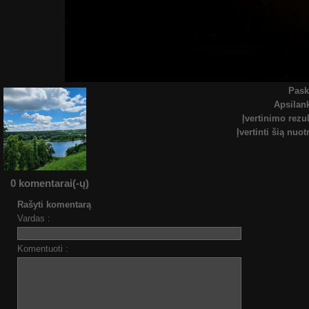
Pask
Apsila
Įvertinimo rezul
Įvertinti šią nuo
0 komentarai(-ų)
Rašyti komentarą
Vardas :
Komentuoti :