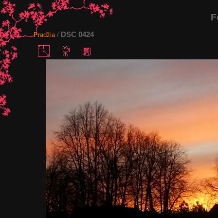
F
DSC 0424
Pradžia
/